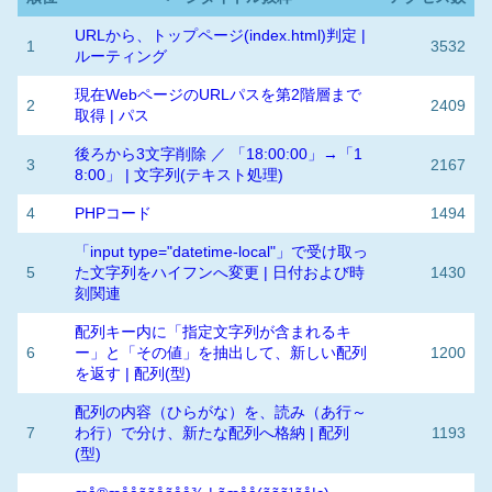
URLから、トップページ(index.html)判定 |
1
3532
ルーティング
現在WebページのURLパスを第2階層まで
2
2409
取得 | パス
後ろから3文字削除 ／ 「18:00:00」→「1
3
2167
8:00」 | 文字列(テキスト処理)
4
PHPコード
1494
「input type="datetime-local"」で受け取っ
5
た文字列をハイフンへ変更 | 日付および時
1430
刻関連
配列キー内に「指定文字列が含まれるキ
6
ー」と「その値」を抽出して、新しい配列
1200
を返す | 配列(型)
配列の内容（ひらがな）を、読み（あ行～
7
わ行）で分け、新たな配列へ格納 | 配列
1193
(型)