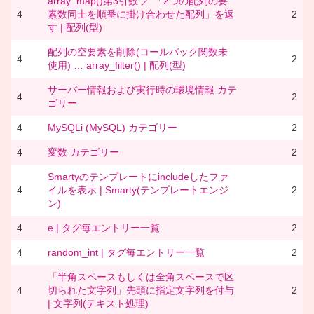
array_map()第3引数 ／ 「2つの配列の要
4
素数同士を順番に掛け合わせた配列」を返
2
す | 配列(型)
配列の空要素を削除(コールバック関数未
4
2
使用) … array_filter() | 配列(型)
サーバー情報および実行時の環境情報 カテ
4
2
ゴリー
4
MySQLi (MySQL) カテゴリー
2
4
変数 カテゴリー
2
Smartyのテンプレートにincludeしたファ
4
イルを表示 | Smarty(テンプレートエンジ
2
ン)
4
e | タグ毎エントリー一覧
2
4
random_int | タグ毎エントリー一覧
2
「半角スペースもしくは全角スペースで区
4
切られた文字列」先頭に指定文字列を付与
2
| 文字列(テキスト処理)