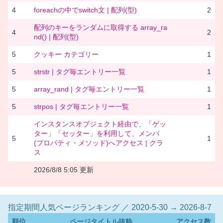
4
foreachの中でswitch文 | 配列(型)
2
配列のキーをランダムに取得する array_ra
4
2
nd() | 配列(型)
5
クッキー カテゴリー
1
5
strstr | タグ毎エントリー一覧
1
5
array_rand | タグ毎エントリー一覧
1
5
strpos | タグ毎エントリー一覧
1
インスタンスオブジェクト経由で、「ゲッ
ター」「セッター」を利用して、メンバ
5
1
(プロパティ・メソッド)へアクセス | クラ
ス
2026/8/8 5:05 更新
指定期間人気ページランキング ／ 2020-5-30 → 2026-8-7
順位
ページタイトル抜粋
アクセス数