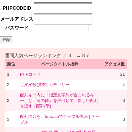
PHPCODEID
メールアドレス
パスワード
週間人気ページランキング ／ 8-1 → 8-7
順位
ページタイトル抜粋
アクセス数
1
PHPコード
21
2
可変変数(変数) カテゴリー
4
配列キー内に「指定文字列が含まれるキ
3
ー」と「その値」を抽出して、新しい配列
3
を返す | 配列(型)
配列内容を、foreachでテーブル表示 | テー
3
3
ブル