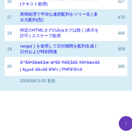
16
527
(テキスト処理)
再帰処理で平坦な連想配列をツリー化 | 多
17
470
次元配列(型)
特定のHTMLタグのみ(aタグは除く)表示を
18
466
許可 | エスケープ処理
range( ) を使用して日付期間を配列生成 |
19
459
日付および時刻関連
å¹³åå¤ãåæ£ãæ¨æºåå·®ãå­¦ååå·®å¤ãæ±ãã
20
385
| ãçµ±è¨ãã«ãã´ãªã¼ | PHPã³ã¼ã
2026/8/8 5:05 更新
↑