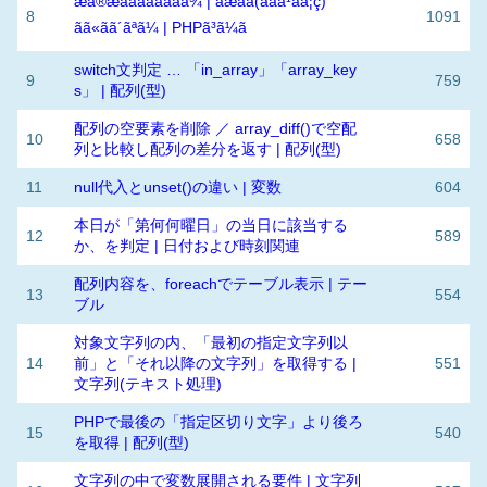
æå®æå­åããåãåå¾ | ãæå­å(ãã­ã¹ãå¦ç)
8
1091
ãã«ãã´ãªã¼ | PHPã³ã¼ã
switch文判定 … 「in_array」「array_key
9
759
s」 | 配列(型)
配列の空要素を削除 ／ array_diff()で空配
10
658
列と比較し配列の差分を返す | 配列(型)
11
null代入とunset()の違い | 変数
604
本日が「第何何曜日」の当日に該当する
12
589
か、を判定 | 日付および時刻関連
配列内容を、foreachでテーブル表示 | テー
13
554
ブル
対象文字列の内、「最初の指定文字列以
14
前」と「それ以降の文字列」を取得する |
551
文字列(テキスト処理)
PHPで最後の「指定区切り文字」より後ろ
15
540
を取得 | 配列(型)
文字列の中で変数展開される要件 | 文字列