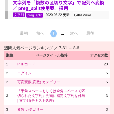
文字列を「複数の区切り文字」で配列へ変換
／ preg_split使用案。採用
文字列
2020-06-22 更新
preg_split
1,409 Views
最初
前へ
1
...
次へ
最後
週間人気ページランキング ／ 7-31 → 8-6
順位
ページタイトル抜粋
アクセス数
1
PHPコード
20
2
ログイン
5
2
可変変数(変数) カテゴリー
5
「半角スペースもしくは全角スペースで区
3
切られた文字列」先頭に指定文字列を付与
3
| 文字列(テキスト処理)
3
変数 カテゴリー
3