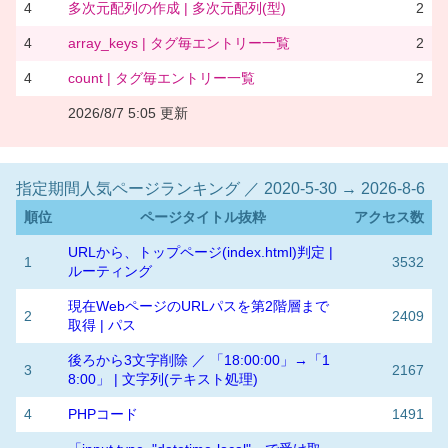
4
多次元配列の作成 | 多次元配列(型)
2
4
array_keys | タグ毎エントリー一覧
2
4
count | タグ毎エントリー一覧
2
2026/8/7 5:05 更新
指定期間人気ページランキング ／ 2020-5-30 → 2026-8-6
順位
ページタイトル抜粋
アクセス数
URLから、トップページ(index.html)判定 |
1
3532
ルーティング
現在WebページのURLパスを第2階層まで
2
2409
取得 | パス
後ろから3文字削除 ／ 「18:00:00」→「1
3
2167
8:00」 | 文字列(テキスト処理)
4
PHPコード
1491