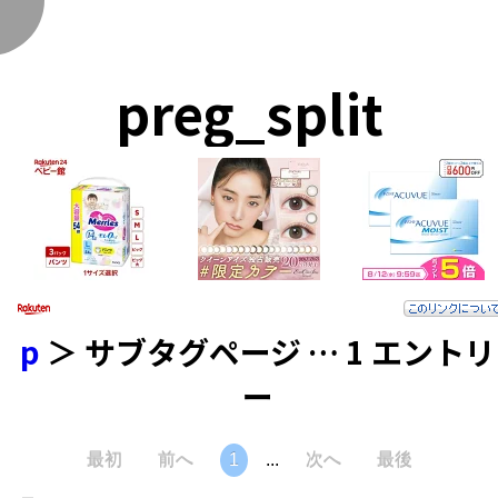
く
preg_split
p
＞ サブタグページ … 1 エントリ
ー
最初
前へ
1
...
次へ
最後