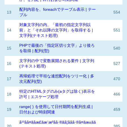
配列内容を、foreachでテーブル表示 | テー
13
554
ブル
対象文字列の内、「最初の指定文字列以
14
前」と「それ以降の文字列」を取得する |
551
文字列(テキスト処理)
PHPで最後の「指定区切り文字」より後ろ
15
540
を取得 | 配列(型)
文字列の中で変数展開される要件 | 文字列
16
527
(テキスト処理)
再帰処理で平坦な連想配列をツリー化 | 多
17
470
次元配列(型)
特定のHTMLタグのみ(aタグは除く)表示を
18
466
許可 | エスケープ処理
range( ) を使用して日付期間を配列生成 |
19
459
日付および時刻関連
å¹³åå¤ãåæ£ãæ¨æºåå·®ãå­¦ååå·®å¤ãæ±ãã
20
385