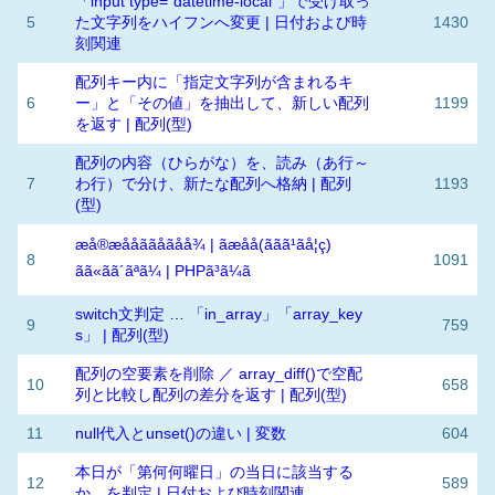
「input type="datetime-local"」で受け取っ
5
た文字列をハイフンへ変更 | 日付および時
1430
刻関連
配列キー内に「指定文字列が含まれるキ
6
ー」と「その値」を抽出して、新しい配列
1199
を返す | 配列(型)
配列の内容（ひらがな）を、読み（あ行～
7
わ行）で分け、新たな配列へ格納 | 配列
1193
(型)
æå®æå­åããåãåå¾ | ãæå­å(ãã­ã¹ãå¦ç)
8
1091
ãã«ãã´ãªã¼ | PHPã³ã¼ã
switch文判定 … 「in_array」「array_key
9
759
s」 | 配列(型)
配列の空要素を削除 ／ array_diff()で空配
10
658
列と比較し配列の差分を返す | 配列(型)
11
null代入とunset()の違い | 変数
604
本日が「第何何曜日」の当日に該当する
12
589
か、を判定 | 日付および時刻関連