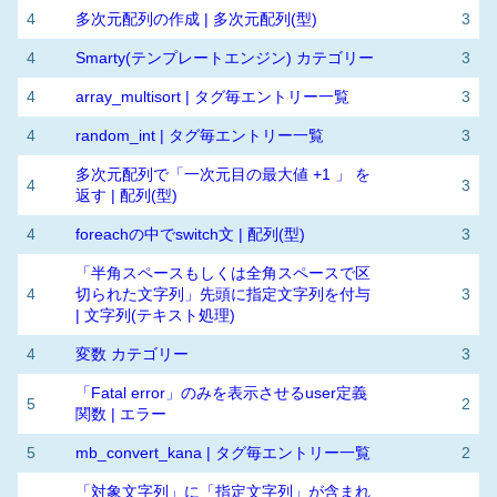
4
多次元配列の作成 | 多次元配列(型)
3
4
Smarty(テンプレートエンジン) カテゴリー
3
4
array_multisort | タグ毎エントリー一覧
3
4
random_int | タグ毎エントリー一覧
3
多次元配列で「一次元目の最大値 +1 」 を
4
3
返す | 配列(型)
4
foreachの中でswitch文 | 配列(型)
3
「半角スペースもしくは全角スペースで区
4
切られた文字列」先頭に指定文字列を付与
3
| 文字列(テキスト処理)
4
変数 カテゴリー
3
「Fatal error」のみを表示させるuser定義
5
2
関数 | エラー
5
mb_convert_kana | タグ毎エントリー一覧
2
「対象文字列」に「指定文字列」が含まれ