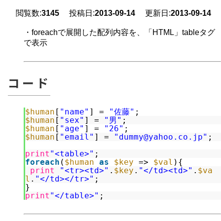
閲覧数:
3145
投稿日:
2013-09-14
更新日:
2013-09-14
・foreachで展開した配列内容を、「HTML」tableタグ
で表示
コード
$human
[
"name"
] = 
"佐藤"
;
$human
[
"sex"
] = 
"男"
;
$human
[
"age"
] = 
"26"
;
$human
[
"email"
] = 
"dummy@yahoo.co.jp"
;
print
"<table>"
;
foreach
(
$human
as
$key
=> 
$val
){
print
"<tr><td>"
.
$key
.
"</td><td>"
.
$va
l
.
"</td></tr>"
;
}
print
"</table>"
;