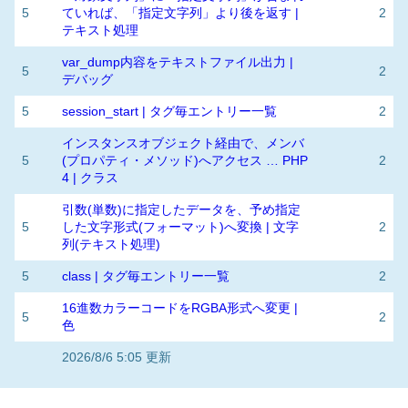
5
ていれば、「指定文字列」より後を返す |
2
テキスト処理
var_dump内容をテキストファイル出力 |
5
2
デバッグ
5
session_start | タグ毎エントリー一覧
2
インスタンスオブジェクト経由で、メンバ
5
(プロパティ・メソッド)へアクセス … PHP
2
4 | クラス
引数(単数)に指定したデータを、予め指定
5
した文字形式(フォーマット)へ変換 | 文字
2
列(テキスト処理)
5
class | タグ毎エントリー一覧
2
16進数カラーコードをRGBA形式へ変更 |
5
2
色
2026/8/6 5:05 更新