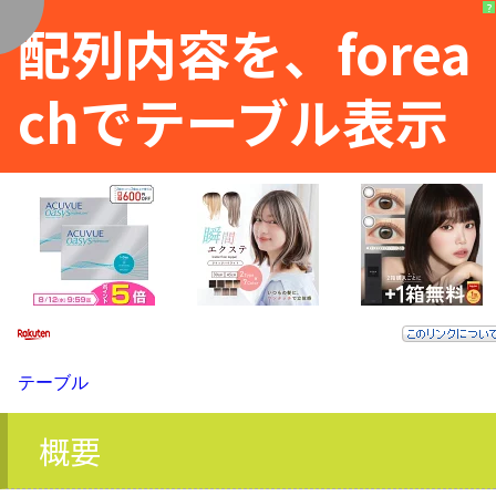
?
?
配列内容を、forea
く
chでテーブル表示
テーブル
概要