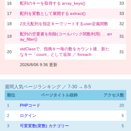
16
配列のキーを取得する array_keys()
33
17
配列を変数として展開する extract()
33
18
2次元配列を指定キーでソートするuser定義関数
32
配列の空要素を削除(コールバック関数利用) … arr
19
31
ay_filter()
stdClassで、指摘キー毎の数をカウント後、新た
20
31
なキー「count」として追加 ／ foreach
2026/8/06 9:36 更新
週間人気ページランキング ／ 7-30 → 8-5
順位
ページタイトル抜粋
アクセス数
1
PHPコード
20
2
ログイン
6
3
可変変数(変数) カテゴリー
5