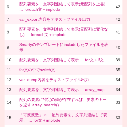
配列要素を、文字列連結して表示(元配列を上書)
6
42
… foreach文＋implode
7
var_export内容をテキストファイル出力
42
配列要素を、文字列連結して表示(元配列に変化な
8
41
し) … foreach文＋implode
Smartyのテンプレートにincludeしたファイルを表
9
40
示
10
配列要素を、文字列連結して表示 … for文＋if文
39
11
for文の中でswitch文
35
12
var_dump内容をテキストファイル出力
34
13
配列要素を、文字列連結して表示 … array_map
34
配列の要素に特定の値が存在すれば、要素のキー
14
33
を返す array_search()
「可変変数」 × 「配列要素を、文字列連結して表
15
33
示」 … for文＋implode