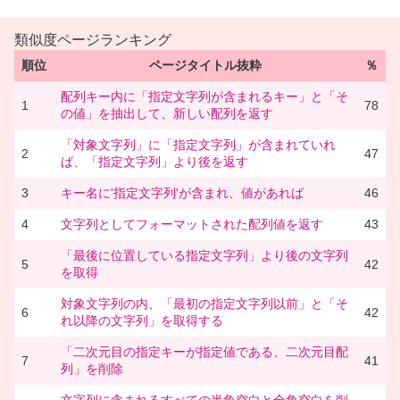
類似度ページランキング
順位
ページタイトル抜粋
％
配列キー内に「指定文字列が含まれるキー」と「そ
1
78
の値」を抽出して、新しい配列を返す
「対象文字列」に「指定文字列」が含まれていれ
2
47
ば、「指定文字列」より後を返す
3
キー名に'指定文字列'が含まれ、値があれば
46
4
文字列としてフォーマットされた配列値を返す
43
「最後に位置している指定文字列」より後の文字列
5
42
を取得
対象文字列の内、「最初の指定文字列以前」と「そ
6
42
れ以降の文字列」を取得する
「二次元目の指定キーが指定値である、二次元目配
7
41
列」を削除
文字列に含まれるすべての半角空白と全角空白を削