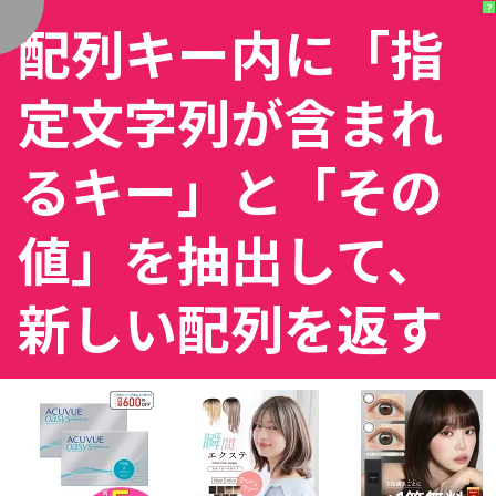
?
?
配列キー内に「指
く
定文字列が含まれ
るキー」と「その
値」を抽出して、
新しい配列を返す