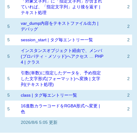
「対象文字列」に「指定文字列」が含まれ
5
ていれば、「指定文字列」より後を返す |
2
テキスト処理
var_dump内容をテキストファイル出力 |
5
2
デバッグ
5
session_start | タグ毎エントリー一覧
2
インスタンスオブジェクト経由で、メンバ
5
(プロパティ・メソッド)へアクセス … PHP
2
4 | クラス
引数(単数)に指定したデータを、予め指定
5
した文字形式(フォーマット)へ変換 | 文字
2
列(テキスト処理)
5
class | タグ毎エントリー一覧
2
16進数カラーコードをRGBA形式へ変更 |
5
2
色
2026/8/6 5:05 更新