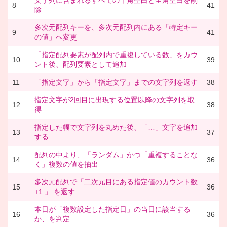
8
41
除
多次元配列キーを、多次元配列内にある「特定キー
9
41
の値」へ変更
「指定配列要素が配列内で重複している数」をカウ
10
39
ント後、配列要素として追加
11
「指定文字」から「指定文字」までの文字列を返す
38
指定文字が2回目に出現する位置以降の文字列を取
12
38
得
指定した幅で文字列を丸めた後、「…」文字を追加
13
37
する
配列の中より、「ランダム」かつ「重複することな
14
36
く」複数の値を抽出
多次元配列で「二次元目にある指定値のカウント数
15
36
+1 」 を返す
本日が「複数設定した指定日」の当日に該当する
16
36
か、を判定