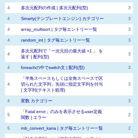
4
多次元配列の作成 | 多次元配列(型)
3
4
Smarty(テンプレートエンジン) カテゴリー
3
4
array_multisort | タグ毎エントリー一覧
3
4
random_int | タグ毎エントリー一覧
3
多次元配列で「一次元目の最大値 +1 」 を
4
3
返す | 配列(型)
4
foreachの中でswitch文 | 配列(型)
3
「半角スペースもしくは全角スペースで区
4
切られた文字列」先頭に指定文字列を付与
3
| 文字列(テキスト処理)
4
変数 カテゴリー
3
「Fatal error」のみを表示させるuser定義
5
2
関数 | エラー
5
mb_convert_kana | タグ毎エントリー一覧
2