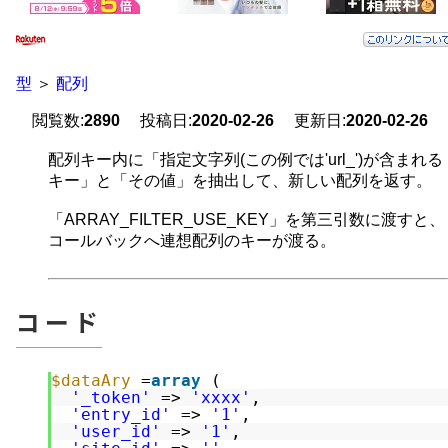
型
＞
配列
閲覧数:
2890
投稿日:
2020-02-26
更新日:
2020-02-26
配列キー内に「指定文字列(この例では'url_')が含まれる
キー」と「その値」を抽出して、新しい配列を返す。
「ARRAY_FILTER_USE_KEY」を第三引数に渡すと、
コールバックへ連想配列のキーが渡る。
コード
$dataAry
=
array
(
'_token'
=> 
'xxxx'
,
'entry_id'
=> 
'1'
,
'user_id'
=> 
'1'
,