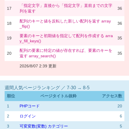
「指定文字」直後から「指定文字」直前までの文字
17
36
列を返す
配列のキーと値を反転した新しい配列を返す array
18
36
_flip()
要素のキーと初期値を指定して配列を作成する arra
19
35
y_fill_keys()
配列の要素に特定の値が存在すれば、要素のキーを
20
35
返す array_search()
2026/8/07 2:39 更新
週間人気ページランキング ／ 7-30 → 8-5
順位
ページタイトル抜粋
アクセス数
1
PHPコード
20
2
ログイン
6
3
可変変数(変数) カテゴリー
5