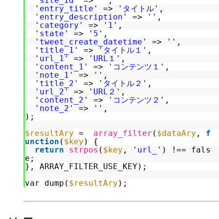
'site_id'
=> 
''
,
'entry_title'
=> 
'タイトル'
,
'entry_description'
=> 
''
,
'category'
=> 
'1'
,
'state'
=> 
'5'
,
'tweet_create_datetime'
=> 
''
,
'title_1'
=> 
'タイトル１'
,
'url_1'
=> 
'URL１'
,
'content_1'
=> 
'コンテンツ１'
,
'note_1'
=> 
''
,
'title_2'
=> 
'タイトル２'
,
'url_2'
=> 
'URL２'
,
'content_2'
=> 
'コンテンツ２'
,
'note_2'
=> 
''
,
);
$resultAry
=  
array_filter
(
$dataAry
, 
f
unction
(
$key
) { 
return
strpos
(
$key
, 
'url_'
) !== fals
e;
}, ARRAY_FILTER_USE_KEY);
var_dump(
$resultAry
);